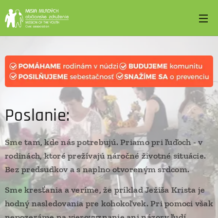
Poslanie:
Sme tam, kde nás potrebujú. Priamo pri ľuďoch - v
rodinách, ktoré prežívajú náročné životné situácie.
Bez predsudkov a s naplno otvoreným srdcom.
Sme kresťania a veríme, že príklad Ježiša Krista je
hodný nasledovania pre kohokoľvek. Pri pomoci však
nepozeráme na vierovyznanie ani názory ľudí,