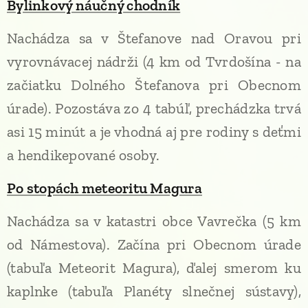
Bylinkový náučný chodník
Nachádza sa v Štefanove nad Oravou pri
vyrovnávacej nádrži (4 km od Tvrdošína - na
začiatku Dolného Štefanova pri Obecnom
úrade). Pozostáva zo 4 tabúľ, prechádzka trvá
asi 15 minút a je vhodná aj pre rodiny s deťmi
a hendikepované osoby.
Po stopách meteoritu Magura
Nachádza sa v katastri obce Vavrečka (5 km
od Námestova). Začína pri Obecnom úrade
(tabuľa Meteorit Magura), ďalej smerom ku
kaplnke (tabuľa Planéty slnečnej sústavy),