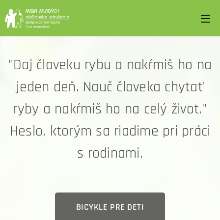
"Daj človeku rybu a nakŕmiš ho na
jeden deň. Nauč človeka chytať
ryby a nakŕmiš ho na celý život."
Heslo, ktorým sa riadime pri práci
s rodinami.
BICYKLE PRE DETI