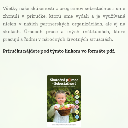
Všetky naše skúsenosti z programov sebestačnosti sme
zhrnuli v príručke, ktorú sme vydali a je využívaná
nielen v našich partnerských organizáciách, ale aj na
školách, Úradoch práce a iných inštitúciách, ktoré
pracujú s ľudmi v náročných životných situáciách.
Príručku nájdete pod týmto linkom vo formáte pdf.