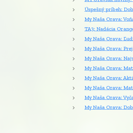
Úspešný príbeh: Dob
My Naša Orava: Voňav
TA3: Nadácia Orang
My Naša Orava: Ľudi
My Naša Orava: Prej
My Naša Orava: Naj
My Naša Orava: Matk
My Naša Orava: Akti
My Naša Orava: Matk
My Naša Orava: Vyč
My Naša Orava: Dobr