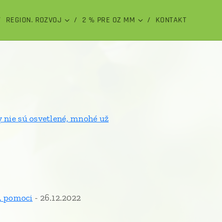
REGION. ROZVOJ
2 % PRE OZ MM
KONTAKT
 nie sú osvetlené, mnohé už
g. pomoci
- 26.12.2022