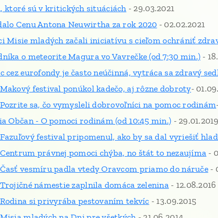
n, ktoré sú v kritických situáciách
- 29.03.2021
dalo Cenu Antona Neuwirtha za rok 2020
- 02.02.2021
 Misie mladých začali iniciatívu s cieľom ochrániť zdra
níka o meteorite Magura vo Vavrečke (od 7:30 min.)
- 18
 cez eurofondy je často neúčinná, vytráca sa zdravý sed
Makový festival ponúkol kadečo, aj rôzne dobroty
- 01.09
Pozrite sa, čo vymysleli dobrovoľníci na pomoc rodinám
ia Občan - O pomoci rodinám (od 10:45
min.)
- 29.01.201
azuľový festival pripomenul, ako by sa dal vyriešiť hlad
Centrum právnej pomoci chýba, no štát to nezaujíma
- 
 Časť vesmíru padla vtedy Oravcom priamo do náruče
- 
Trojičné námestie zaplnila domáca zelenina
- 12.08.2016
Rodina si privyrába pestovaním tekvíc
- 13.09.2015
Misia mladých na Dni pre všetkých
- 21.06.2014