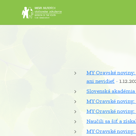
MY
Oravské noviny: 
ani nevidieť
-
1.12.20
Slovenská akadémia 
MY Oravské noviny: 
MY Oravské noviny: 
Naučili sa šiť a zís
MY Oravské noviny: 