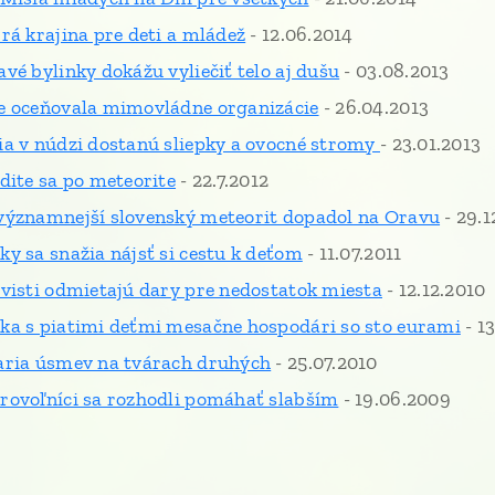
rá krajina pre deti a mládež
- 12.06.2014
é bylinky dokážu vyliečiť telo aj dušu
- 03.08.2013
e oceňovala mimovládne organizácie
- 26.04.2013
a v núdzi dostanú sliepky a ovocné stromy
- 23.01.2013
dite sa po meteorite
- 22.7.2012
významnejší slovenský meteorit dopadol na Oravu
- 29.1
y sa snažia nájsť si cestu k deťom
- 11.07.2011
visti odmietajú dary pre nedostatok miesta
- 12.12.2010
a s piatimi deťmi mesačne hospodári so sto eurami
- 13
aria úsmev na tvárach druhých
- 25.07.2010
ovoľníci sa rozhodli pomáhať slabším
- 19.06.2009