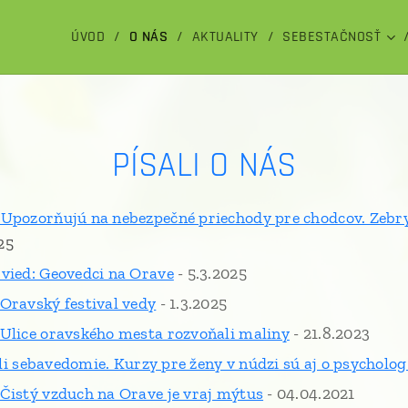
ÚVOD
O NÁS
AKTUALITY
SEBESTAČNOSŤ
PÍSALI O NÁS
Upozorňujú na nebezpečné priechody pre chodcov. Zebry
25
vied: Geovedci na Orave
- 5.3.2025
Oravský festival vedy
- 1.3.2025
Ulice oravského mesta rozvoňali maliny
- 21.8.2023
kali sebavedomie. Kurzy pre ženy v núdzi sú aj o psycholo
Čistý vzduch na Orave je vraj mýtus
- 04.04.2021