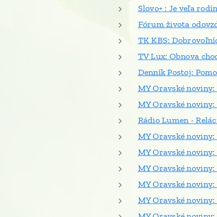
Slovo+ : Je veľa rodí
Fórum života odovz
TK KBS: Dobrovoľníci
TV Lux: Obnova chod
Denník Postoj: Pomoc
MY Oravské noviny: 
MY Oravské noviny: 
Rádio Lumen - Relác
MY Oravské noviny: F
MY Oravské noviny: 
MY Oravské noviny:
MY Oravské noviny: 
MY Oravské noviny: 
MY Oravské noviny: 