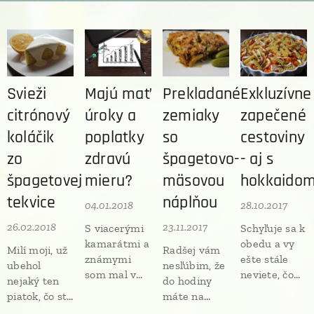
Svieži
Majú mať
Prekladané
Exkluzívne
citrónový
úroky a
zemiaky
zapečené
koláčik
poplatky
so
cestoviny
zo
zdravú
špagetovo-
- aj s
špagetovej
mieru?
mäsovou
hokkaido
tekvice
náplňou
04.01.2018
28.10.2017
26.02.2018
23.11.2017
S viacerými
Schyľuje sa k
kamarátmi a
obedu a vy
Milí moji, už
Radšej vám
známymi
ešte stále
ubehol
nesľúbim, že
som mal v
neviete, čo
nejaký ten
do hodiny
posledných
na tanier.
piatok, čo ste
máte na
týždňoch
Poznáte to?
si u nás
stole,