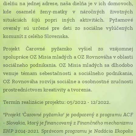
histórie
dielňu na jednej adrese, naša dielňa je v ich domovoch,
tekvička
cesta je vždy
Oravy, ktorá
hokkaido.
kde osamelé ženy-matky v náročných životných
fajn, no...
je
situáciách šijú popri iných aktivitách. Pyžamové
inšpiráciou
overaly sú určené pre deti zo sociálne vylúčených
aj pre
súčasnosť.
komunít z celého Slovenska.
Projekt Čarovné pyžamko vyšiel zo vzájomnej
spolupráce OZ Misia mladých a OZ Rovnováha v oblasti
sociálneho podnikania. OZ Misia mladých sa dlhodobo
venuje témam sebestačnosti a sociálneho podnikania,
OZ Rovnováha rozvíja sociálne a osobnostné zručnosti
prostredníctvom kreativity a tvorenia.
Termín realizácie projektu: 05/2022 - 12/2022.
"Projekt 'Čarovné pyžamko' je podporený z programu ACF
- Slovakia, ktorý je financovaný z Finančného mechanizmu
EHP 2014-2021. Správcom programu je Nadácia Ekopolis