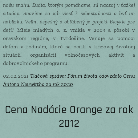
našu snahu. Ľudia, ktorým pomáhame, sú naozaj v ťažkej
situácii. Snažíme sa ich viesť k sebestačnosti a byť im
nablízku. Veľmi úspešný a obľúbený je projekt Bicykle pre
deti
." Misia mladých o. z. vnikla v 2003 a pôsobí v
oravskom regióne, v Tvrdošíne. Venuje sa pomoci
deťom a rodinám, ktoré sa ocitli v krízovej životnej
situácii, organizácii voľnočasových aktivít a
dobrovoľníckeho programu.
02.02.2021
Tlačová správa: Fórum života odovzdalo Cenu
Antona Neuwirtha za rok 2020
Cena Nadácie Orange za rok
2012