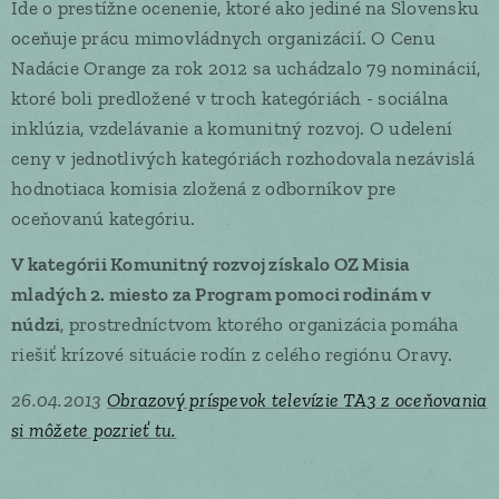
Ide o prestížne ocenenie, ktoré ako jediné na Slovensku
oceňuje prácu mimovládnych organizácií. O Cenu
Nadácie Orange za rok 2012 sa uchádzalo 79 nominácií,
ktoré boli predložené v troch kategóriách - sociálna
inklúzia, vzdelávanie a komunitný rozvoj. O udelení
ceny v jednotlivých kategóriách rozhodovala nezávislá
hodnotiaca komisia zložená z odborníkov pre
oceňovanú kategóriu.
V kategórii Komunitný rozvoj získalo OZ Misia
mladých 2. miesto za Program pomoci rodinám v
núdzi
, prostredníctvom ktorého organizácia pomáha
riešiť krízové situácie rodín z celého regiónu Oravy.
26.04.2013
Obrazový príspevok televízie TA3 z oceňovania
si môžete pozrieť tu.